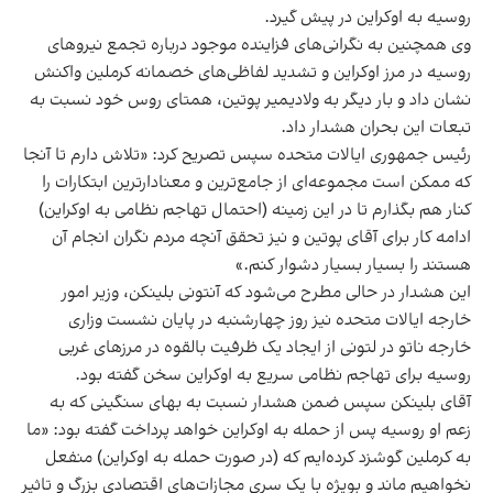
روسیه به اوکراین در پیش گیرد.
وی همچنین به نگرانی‌های فزاینده موجود درباره تجمع نیروهای
روسیه در مرز اوکراین و تشدید لفاظی‌های خصمانه کرملین واکنش
نشان داد و بار دیگر به ولادیمیر پوتین، همتای روس خود نسبت به
تبعات این بحران هشدار داد.
رئیس جمهوری ایالات متحده سپس تصریح کرد: «تلاش دارم تا آنجا
که ممکن است مجموعه‌ای از جامع‌ترین و معنادارترین ابتکارات را
کنار هم بگذارم تا در این زمینه (احتمال تهاجم نظامی به اوکراین)
ادامه کار برای آقای پوتین و نیز تحقق آنچه مردم نگران انجام آن
هستند را بسیار بسیار دشوار کنم.»
این هشدار در حالی مطرح می‌شود که آنتونی بلینکن، وزیر امور
خارجه ایالات متحده نیز روز چهارشنبه در پایان نشست وزاری
خارجه ناتو در لتونی از ایجاد یک ظرفیت بالقوه در مرزهای غربی
روسیه برای تهاجم نظامی سریع به اوکراین سخن گفته بود.
آقای بلینکن سپس ضمن هشدار نسبت به بهای سنگینی که به
زعم او روسیه پس از حمله به اوکراین خواهد پرداخت گفته بود: «ما
به کرملین گوشزد کرده‌ایم که (در صورت حمله به اوکراین) منفعل
نخواهیم ماند و بویژه با یک سری مجازات‌های اقتصادی بزرگ و تاثیر