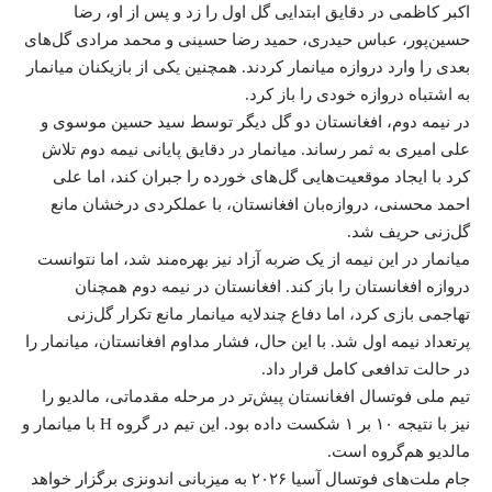
اکبر کاظمی در دقایق ابتدایی گل اول را زد و پس از او، رضا
حسین‌پور، عباس حیدری، حمید رضا حسینی و محمد مرادی گل‌های
بعدی را وارد دروازه میانمار کردند. همچنین یکی از بازیکنان میانمار
به اشتباه دروازه خودی را باز کرد.
در نیمه دوم، افغانستان دو گل دیگر توسط سید حسین موسوی و
علی امیری به ثمر رساند. میانمار در دقایق پایانی نیمه دوم تلاش
کرد با ایجاد موقعیت‌هایی گل‌های خورده را جبران کند، اما علی
احمد محسنی، دروازه‌بان افغانستان، با عملکردی درخشان مانع
گل‌زنی حریف شد.
میانمار در این نیمه از یک ضربه آزاد نیز بهره‌مند شد، اما نتوانست
دروازه افغانستان را باز کند.
افغانستان در نیمه دوم همچنان
تهاجمی بازی کرد، اما دفاع چندلایه میانمار مانع تکرار گل‌زنی
پرتعداد نیمه اول شد. با این حال، فشار مداوم افغانستان، میانمار را
در حالت تدافعی کامل قرار داد.
تیم ملی فوتسال افغانستان پیش‌تر در مرحله مقدماتی، مالدیو را
نیز با نتیجه ۱۰ بر ۱ شکست داده بود. این تیم در گروه H با میانمار و
مالدیو هم‌گروه است.
جام ملت‌های فوتسال آسیا ۲۰۲۶ به میزبانی اندونزی برگزار خواهد