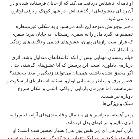
او نامه‌ای ناشناس دریافت می‌کند که از جاپان فرستاده شده و در
آن ردپای معشوقه‌ای از گذشته‌اش، در شهر کوچک و برفی اوتارو،
زنده می‌شود.
دختر نوجوانش متوجه این نامه می‌شود و به شکلی غیرمنتظره
تصمیم می‌گیرد مادر را به سفری زمستانی به جاپان ببرد؛ سفری
که قرار است رازهای پنهان، عشق‌های قدیمی و ناگفته‌های زندگی
را آشکار کند.
فیلم زمستان مهتابی بیش از آنکه عاشقانه‌ای متداول باشد، اثری
درباره‌ی یادآوری است: این پرسش که آیا عشق‌های گذشته، حتی
اگر محقق نشده باشند، همچنان می‌توانند زندگی را معنا ببخشند؟
حضور برف و مناظر زمستانی اوتارو به‌مثابه استعاره‌ای از سکوت و
سرماست، اما هم‌زمان بازتابی از پاکی، آشتی و امکان شروع
دوباره نیز هست.
سبک و ویژگی‌ها
ریتم آهسته، میزانسن‌های مینیمال و قاب‌بندی‌های آرام، فیلم را به
اثری ملایم و مراقبه‌ای بدل کرده‌اند.
بازی کیم هی-آی (در نقش یون-هی) بسیار تحسین‌شده است؛ او
توانسته با کمترین دیالوگ، تنهایی و شکنندگی شخصیت را به تصویر