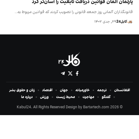
پارلمان آلمان قوانین دریافت تابعیت را آسان‌تر کرد
قانونگذاران آلمانی روز جمعه قانونی را تصویب کردند که قوانین مربوط به…
کابل24
۲۹, جدی ۱۴۰۲
افغانستان
ترجمه
خاورمیانه
جهان
اقتصاد
زنان و حقوق بشر
گفتگو
مهاجرت
محیط زیست
ورزش
درباره ما
Bartartech.com
© 2026 Kabul24. All Rights Reserved Design by