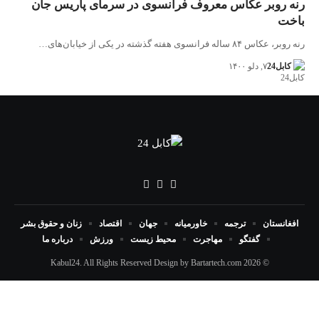
رنه روبر عکاس معروف فرانسوی در سرمای پاریس جان
باخت
رنه روبر، عکاس ۸۴ ساله فرانسوی هفته گذشته در یکی از خیابان‌های…
کابل24
۷, دلو ۱۴۰۰
افغانستان
ترجمه
خاورمیانه
جهان
اقتصاد
زنان و حقوق بشر
گفتگو
مهاجرت
محیط زیست
ورزش
درباره ما
Bartartech.com
© 2026 Kabul24. All Rights Reserved Design by