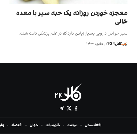
معجزه خوردن روزانه یک حبه سیر با معده
خالی
سیر خواص دارویی بسیار زیادی دارد که در علم پزشکی ثابت شده…
کابل24
۲۶, عقرب ۱۴۰۰
افغانستان
ترجمه
خاورمیانه
جهان
اقتصاد
زنا