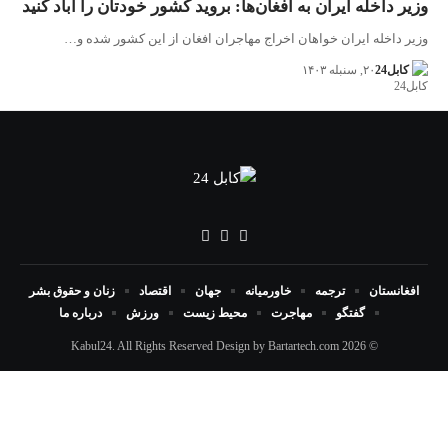
وزیر داخله ایران به افغان‌ها: بروید کشور خودتان را آباد کنید
وزیر داخله ایران خواهان اخراج مهاجران افغان از این کشور شده و…
کابل24
۲۰, سنبله ۱۴۰۳
افغانستان
ترجمه
خاورمیانه
جهان
اقتصاد
زنان و حقوق بشر
گفتگو
مهاجرت
محیط زیست
ورزش
درباره ما
Bartartech.com
© 2026 Kabul24. All Rights Reserved Design by