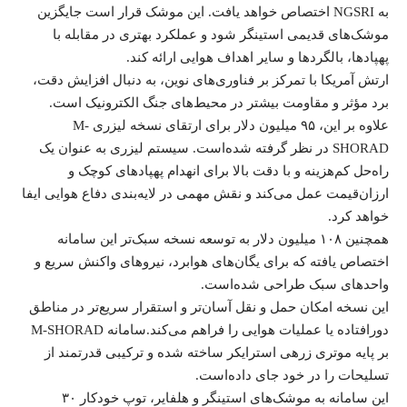
به NGSRI اختصاص خواهد یافت. این موشک قرار است جایگزین
موشک‌های قدیمی استینگر شود و عملکرد بهتری در مقابله با
پهپادها، بالگردها و سایر اهداف هوایی ارائه کند.
ارتش آمریکا با تمرکز بر فناوری‌های نوین، به دنبال افزایش دقت،
برد مؤثر و مقاومت بیشتر در محیط‌های جنگ الکترونیک است.
علاوه بر این، ۹۵ میلیون دلار برای ارتقای نسخه لیزری M-
SHORAD در نظر گرفته شده‌است. سیستم لیزری به عنوان یک
راه‌حل کم‌هزینه و با دقت بالا برای انهدام پهپادهای کوچک و
ارزان‌قیمت عمل می‌کند و نقش مهمی در لایه‌بندی دفاع هوایی ایفا
خواهد کرد.
همچنین ۱۰۸ میلیون دلار به توسعه نسخه سبک‌تر این سامانه
اختصاص یافته که برای یگان‌های هوابرد، نیروهای واکنش سریع و
واحدهای سبک طراحی شده‌است.
این نسخه امکان حمل و نقل آسان‌تر و استقرار سریع‌تر در مناطق
دورافتاده یا عملیات هوایی را فراهم می‌کند.سامانه M-SHORAD
بر پایه موتری زرهی استرایکر ساخته شده و ترکیبی قدرتمند از
تسلیحات را در خود جای داده‌است.
این سامانه به موشک‌های استینگر و هلفایر، توپ خودکار ۳۰