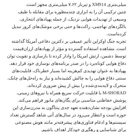
میلی‌متری XM914 و تیربار ۷.۶۲ میلی‌متری مجهز است.
چنین ترکیبی آن را به ابزاری چندمنظوره برای مقابله با طیف
وسیعی از تهدیدات هوایی نزدیک، از جمله پهپادهای انتحاری،
بالگردهای تهاجمی، راکت‌ها و حتی برخی موشک‌های کروز تبدیل
کرده‌است.
تجربه جنگ اوکراین تأثیر عمیقی بر دکترین دفاعی آمریکا گذاشته
است. مشاهده استفاده گسترده و مؤثر از پهپادهای ارزان‌قیمت
توسط دشمن، ارتش امریکا را وادار کرده تا بازسازی و تقویت توان
دفاع هوایی کوتاه‌برد را در صدر برنامه‌های نوسازی خود قرار دهد.
پهپادها به عنوان تهدیدی کم‌هزینه اما بسیار خطرناک، قابلیت‌های
سنتی دفاع هوایی را به چالش کشیده‌اند و نیاز به راه‌حل‌های چابک،
متحرک و لایه‌بندی‌شده را بیش از پیش ضروری کرده‌اند.
M-SHORAD با قابلیت حرکت سریع همراه با نیروهای زمینی،
پوشش حفاظتی مناسبی برای یگان‌های مانور فراهم می‌کند.
افزایش بودجه نشان‌دهنده تعهد جدی پنتاگون به مدرن‌سازی این
حوزه است و انتظار می‌رود در سال‌های آتی شاهد گسترش تعداد
سیستم‌ها و ادغام فناوری‌های پیشرفته‌تر مانند هوش مصنوعی
برای شناسایی و رهگیری خودکار اهداف باشیم.