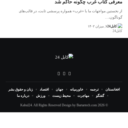
معرفی کتاب غرب چگونه حاکم شد
از نخستین مواجهات ما با «غرب» همواره پرسشی ثابت، در قالب‌های
گوناگون،…
کابل24
۷, میزان ۱۴۰۲
افغانستان
ترجمه
خاورمیانه
جهان
اقتصاد
زنان و حقوق بشر
گفتگو
مهاجرت
محیط زیست
ورزش
درباره ما
Bartartech.com
© 2026 Kabul24. All Rights Reserved Design by