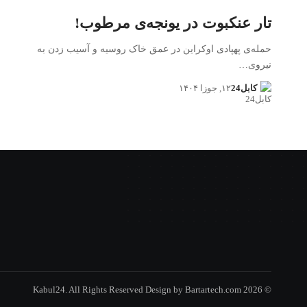
تار عنکبوت در یونجەی مرطوب!
حملەی پهپادی اوکراین در عمق خاک روسیه و آسیب زدن به
نیروی…
کابل24
۱۲, جوزا ۱۴۰۴
Bartartech.com
© 2026 Kabul24. All Rights Reserved Design by