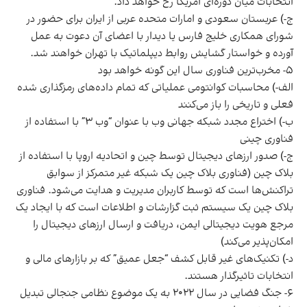
انتخابات میان دوره‌ای امریکا رخ خواهد داد.
ج-) عربستان سعودی و امارات متحده عربی از ایران برای حضور در
شورای همکاری خلیج فارس یا دیدار با اعضای آن دعوت به عمل
آورده و خواستار گشایش روابط دیپلماتیک با تهران خواهند شد.
۵- مخرب‌ترین فناوری سال این گونه خواهد بود
الف-) محاسبات کوانتومی عملیاتی که تمام داده‌های رمزگذاری شده
فعلی و تاریخی را باز می‌کنند
ب-) اختراع مجدد شبکه جهانی وب با عنوان “وب ۳” با استفاده از
فناوری چینی
ج-) صدور ارز‌های دیجیتال توسط چین و اتحادیه اروپا با استفاده از
بلاک چین (فناوری بلاک چین یک شبکه غیر متمرکز از سوابق
تراکنش‌ها است که توسط کاربران مدیریت و هدایت می‌شود. فناوری
بلاک چین یک سیستم ثبت گزارشات و اطلاعات است که با ایجاد یک
مرجع هویت دیجیتالی ایمن، دریافت و ارسال ارز‌های دیجیتال را
امکان‌پذیر می‌کند)
د-) تکنیک‌های غیر قابل کشف “جعل عمیق” که بر بازار‌های مالی و
انتخابات تاثیرگذار هستند.
۶- جنگ فضایی در سال ۲۰۲۲ به یک موضوع نظامی جنجالی تبدیل