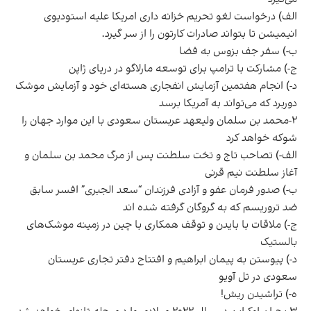
الف) درخواست لغو تحریم خزانه داری امریکا علیه استودیوی
انیمیشن تا بتواند صادرات کارتون را از سر گیرد.
ب-) سفر جف بزوس به فضا
ج-) مشارکت با ترامپ برای توسعه مارلاگو در دریای ژاپن
د-) انجام هفتمین آزمایش انفجاری هسته‌ای خود و آزمایش موشک
دوربرد که می‌تواند به آمریکا برسد
۲-محمد بن سلمان ولیعهد عربستان سعودی با این موارد جهان را
شوکه خواهد کرد
الف-) تصاحب تاج و تخت سلطنت پس از مرگ محمد بن سلمان و
آغاز سلطنت نیم قرنی
ب-) صدور فرمان عفو و آزادی فرزندان “سعد الجبری” افسر سابق
ضد تروریسم که به گروگان گرفته شده اند
ج-) ملاقات با بایدن و توقف همکاری با
چین
در زمینه موشک‌های
بالستیک
د-) پیوستن به پیمان ابراهیم و افتتاح دفتر تجاری عربستان
سعودی در تل آویو
ه-) تراشیدن ریش!