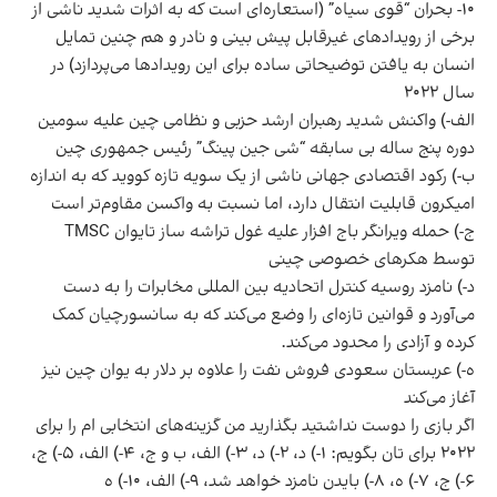
۱۰- بحران “قوی سیاه” (استعاره‌ای است که به اثرات شدید ناشی از
برخی از رویداد‌های غیرقابل پیش‎ بینی و نادر و هم چنین تمایل
انسان به یافتن توضیحاتی ساده برای این رویداد‌ها می‌پردازد) در
سال ۲۰۲۲
الف-) واکنش شدید رهبران ارشد حزبی و نظامی چین علیه سومین
دوره پنج ساله بی سابقه “شی جین پینگ” رئیس جمهوری چین
ب-) رکود اقتصادی جهانی ناشی از یک سویه تازه کووید که به اندازه
امیکرون قابلیت انتقال دارد، اما نسبت به واکسن مقاوم‌تر است
ج-) حمله ویرانگر باج افزار علیه غول تراشه ساز تایوان TMSC
توسط هکر‌های خصوصی چینی
د-) نامزد روسیه کنترل اتحادیه بین المللی مخابرات را به دست
می‌آورد و قوانین تازه‌ای را وضع می‌کند که به سانسورچیان کمک
کرده و آزادی را محدود می‌کند.
ه-) عربستان سعودی فروش نفت را علاوه بر دلار به یوان چین نیز
آغاز می‌کند
اگر بازی را دوست نداشتید بگذارید من گزینه‌های انتخابی ام را برای
۲۰۲۲ برای تان بگویم: ۱-) د، ۲-) د، ۳-) الف، ب و ج، ۴-) الف، ۵-) ج،
۶-) ج، ۷-) ه، ۸-) بایدن نامزد خواهد شد، ۹-) الف، ۱۰-) ه