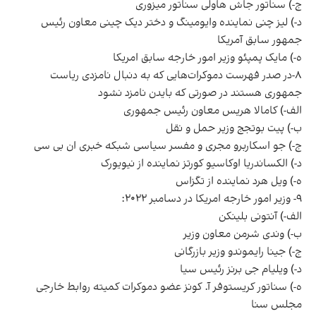
ج-) سناتور جاش هاولی سناتور میزوری
د-) لیز چنی نماینده وایومینگ و دختر دیک چینی معاون رئیس
جمهور سابق آمریکا
ه-) مایک پمپئو وزیر امور خارجه سابق امریکا
۸-در صدر فهرست دموکرات‌هایی که به دنبال نامزدی ریاست
جمهوری هستند در صورتی که بایدن نامزد نشود
الف-) کامالا هریس معاون رئیس جمهوری
ب-) پیت بوتجج وزیر حمل و نقل
ج-) جو اسکاربرو مجری و مفسر سیاسی شبکه خبری ان بی سی
د-) الکساندریا اوکاسیو کورتز نماینده از نیویورک
ه-) ویل هرد نماینده از تگزاس
۹- وزیر امور خارجه امریکا در دسامبر ۲۰۲۲:
الف-) آنتونی بلینکن
ب-) وندی شرمن معاون وزیر
ج-) جینا رایموندو وزیر بازرگانی
د-) ویلیام جی برنز رئیس سیا
ه-) سناتور کریستوفر آ. کونز عضو دموکرات کمیته روابط خارجی
مجلس سنا