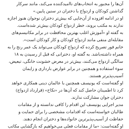
آن‌ها را مجبور به انتخاب‌های ناامیدکننده می‌کند، مانند سرکار
گذاشتن کودکان و ازدواج با دختران در سنین پایین.»
او در ادامه افزوده از آن‌جایی که بیش‌تر دختران نوجوان هنوز اجازه
ندارند به مکتب بروند، خطر ازدواج کودکان بیش‌تر شده‌است.
به گفته او «آموزش اغلب بهترین محافظت در برابر مکانیسم‌های
مقابله‌ای منفی مانند ازدواج کودکان و کار کودکان است».
خانم فور تصریح کرده‌ که ازدواج کودکان می‌تواند یک عمر رنج را به
همراه داشته‌باشد. به گفته او، دخترانی که قبل از رسیدن به ۱۸
سالگی ازدواج می‌کنند، بیش‌تر در معرض خشونت خانگی، تبعیض،
سوء استفاده و همچنین در برابر عوارض بارداری و زایمان
آسیب‌پذیرتر هستند.
او گفته‌است که یونیسف همچنین با عالمان دینی همکاری خواهد
کرد تا اطمینان حاصل کند که آن‌ها در «نکاح» (قرارداد ازدواج)
دختران جوان مشارکت ندارند.
مدیر اجرایی یونیسف این اقدام را کافی ندانسته و از مقامات
طالبان خواسته‌است که اقدامات مشخصی را برای حمایت و
حفاظت از آسیب‌پذیرترین خانواده‌ها و دختران انجام دهند.
او گفته‌است: «ما از مقامات فعلی می‌خواهیم که بازگشایی مکاتب