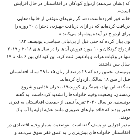
که (نشان می‌دهد) ازدواج کودکان در افغانستان در حال افزایش
است».
خانم فور افزوده‌است :«ما گزارش‌های موثقی از خانواده‌هایی
دریافت کرده‌ایم که در ازای دریافت جهیزیه، دختران ۲۰ روزه را
برای ازدواج در آینده پیشنهاد می‌کنند.»
وی بیان کرد‌ه که حتی قبل از بی‌ثباتی سیاسی،
یونیسف
۱۸۳
ازدواج کودکان و ۱۰ مورد فروش آن‌ها را در سال‌های ۲۰۱۸ و ۲۰۱۹
تنها در ولایات هرات و بادغیس ثبت کرد. این کودکان بین ۶ ماه تا ۱۷
سال سن داشتند.
یونیسف تخمین زده‌ که ۲۸ درصد از زنان ۱۵ تا ۴۹ ساله
افغانستان
قبل از سن ۱۸ سالگی ازدواج کرده‌اند.
به گفته این نهاد، همه‌گیری کووید-۱۹، بحران غذایی و شروع
زمستان، وضعیت وخیم خانواده‌ها را تشدید کرده‌است. به گفته
یونیسف، در سال ۲۰۲۰ تقریباً نیمی از جمعیت افغانستان به قدری
فقیر بودند که فاقد نیازهای ضروری مانند تغذیه اولیه یا آب پاک
بودند.
مدیر اجرایی نونیسف گفته‌است: «وضعیت بسیار وخیم اقتصادی در
افغانستان خانواده‌های بیش‌تری را به عمق فقر سوق می‌دهد و